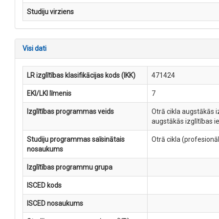
Studiju virziens
Visi dati
LR izglītības klasifikācijas kods (IKK)
471424
EKI/LKI līmenis
7
Izglītības programmas veids
Otrā cikla augstākās i
augstākās izglītības 
Studiju programmas saīsinātais
Otrā cikla (profesion
nosaukums
Izglītības programmu grupa
ISCED kods
ISCED nosaukums