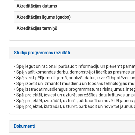
Akreditācijas datums
Akreditācijas ilgums (gados)
Akreditācijas termiņš
Studiju programmas rezultāti
• Spēj iegūt un racionāli pārbaudīt informāciju un pieņemt pa
• Spēj vadīt komandas darbu, demonstrējot līderības prasmes u
• Spēj veikt pētījumu IT jomā, analizēt datus, izvirzīt hipotēze
• Spēj izpētīt un izmantot mūsdienu un topošās tehnoloģijas mūž
• Spēj izstrādāt mūsdienīgus programmatūras risinājumus, integr
• Spēj projektēt, ieviest un uzturēt sarežģītas datu krātuves un
• Spēj projektēt, izstrādāt, uzturēt, pārbaudīt un novērtēt jaun
• Spēj projektēt, izstrādāt, uzturēt, pārbaudīt un novērtēt jaunu
Dokumenti