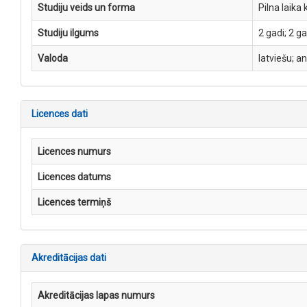
Studiju veids un forma
Pilna laika 
Studiju ilgums
2 gadi; 2 g
Valoda
latviešu; a
Licences dati
Licences numurs
Licences datums
Licences termiņš
Akreditācijas dati
Akreditācijas lapas numurs