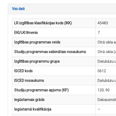
Visi dati
LR izglītības klasifikācijas kods (IKK)
45483
EKI/LKI līmenis
7
Izglītības programmas veids
Otrā cikla 
Studiju programmas saīsinātais nosaukums
Otrā cikla
Izglītības programmu grupa
Datubāzu u
ISCED kods
0612
ISCED nosaukums
Datubāzu u
Studiju programmas apjoms (KP)
120; 90
Iegūstamais grāds
Dabaszināt
Iegūstamā kvalifikācija
—