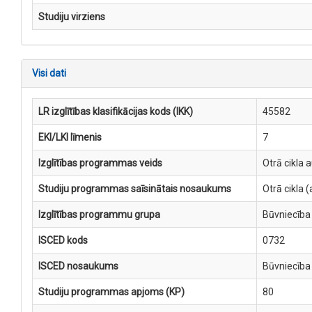
Studiju virziens
Visi dati
LR izglītības klasifikācijas kods (IKK)
45582
EKI/LKI līmenis
7
Izglītības programmas veids
Otrā cikla 
Studiju programmas saīsinātais nosaukums
Otrā cikla
Izglītības programmu grupa
Būvniecība 
ISCED kods
0732
ISCED nosaukums
Būvniecība 
Studiju programmas apjoms (KP)
80