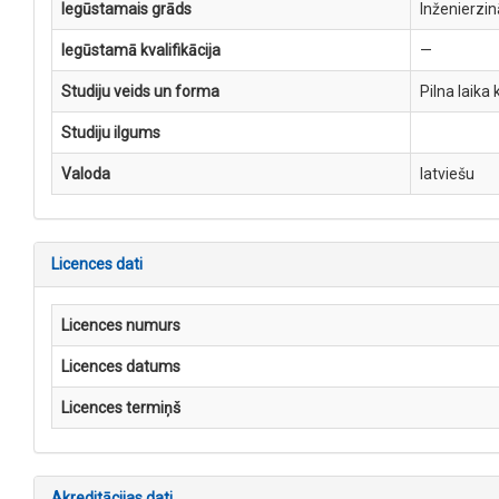
Iegūstamais grāds
Inženierzin
Iegūstamā kvalifikācija
—
Studiju veids un forma
Pilna laika 
Studiju ilgums
Valoda
latviešu
Licences dati
Licences numurs
Licences datums
Licences termiņš
Akreditācijas dati