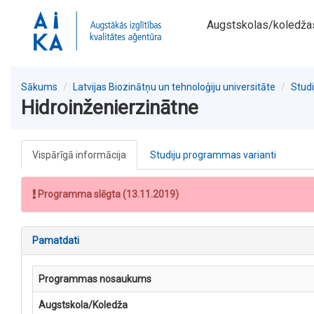
Augstskolas/koledža
Sākums
Latvijas Biozinātņu un tehnoloģiju universitāte
Stud
Hidroinženierzinātne
Vispārīgā informācija
Studiju programmas varianti
Programma slēgta (13.11.2019)
Pamatdati
Programmas nosaukums
Augstskola/Koledža