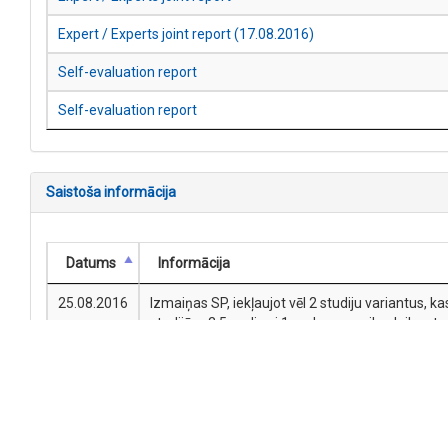
Expert / Experts joint report (17.08.2016)
Self-evaluation report
Self-evaluation report
Saistoša informācija
Datums
Informācija
25.08.2016
Izmaiņas SP, iekļaujot vēl 2 studiju variantus, ka
studijām 2,5 gadi vai 1 gads un nepilna laika st
būvuzņēmējdarbības un nekustamā īpašuma vadīš