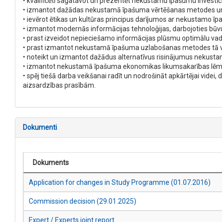
• kvalificēti sagatavot un prezentēt nekustamu īpašumu investīci
• izmantot dažādas nekustamā īpašuma vērtēšanas metodes u
• ievērot ētikas un kultūras principus darījumos ar nekustamo ī
• izmantot modernās informācijas tehnoloģijas, darbojoties 
• prast izveidot nepieciešamo informācijas plūsmu optimālu v
• prast izmantot nekustamā īpašuma uzlabošanas metodes tā v
• noteikt un izmantot dažādus alternatīvus risinājumus neku
• izmantot nekustamā īpašuma ekonomikas likumsakarības l
• spēj tiešā darba veikšanai radīt un nodrošināt apkārtējai vide
aizsardzības prasībām.
Dokumenti
Dokuments
Application for changes in Study Programme (01.07.2016)
Commission decision (29.01.2025)
Expert / Experts joint report