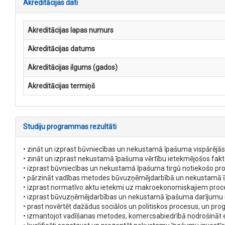
Akreditācijas dati
Akreditācijas lapas numurs
Akreditācijas datums
Akreditācijas ilgums (gados)
Akreditācijas termiņš
Studiju programmas rezultāti
• zināt un izprast būvniecības un nekustamā īpašuma vispārējās 
• zināt un izprast nekustamā īpašuma vērtību ietekmējošos fakt
• izprast būvniecības un nekustamā īpašuma tirgū notiekošo pr
• pārzināt vadības metodes būvuzņēmējdarbībā un nekustamā 
• izprast normatīvo aktu ietekmi uz makroekonomiskajiem pro
• izprast būvuzņēmējdarbības un nekustamā īpašuma darījumu iet
• prast novērtēt dažādus sociālos un politiskos procesus, un 
• izmantojot vadīšanas metodes, komercsabiedrībā nodrošināt e