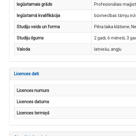
Iegūstamais grāds
Profesionālais maģis
Iegūstamā kvalifikācija
būvniecības tāmju in
Studiju veids un forma
Pilna laika klātiene; N
Studiju ilgums
2 gadi, 6 mēneši; 3 gad
Valoda
latviešu; angļu
Licences dati
Licences numurs
Licences datums
Licences termiņš