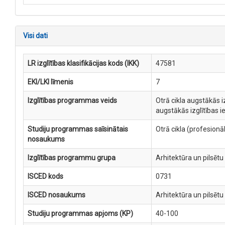
Visi dati
LR izglītības klasifikācijas kods (IKK)
47581
EKI/LKI līmenis
7
Izglītības programmas veids
Otrā cikla augstākās i
augstākās izglītības 
Studiju programmas saīsinātais
Otrā cikla (profesion
nosaukums
Izglītības programmu grupa
Arhitektūra un pilsēt
ISCED kods
0731
ISCED nosaukums
Arhitektūra un pilsēt
Studiju programmas apjoms (KP)
40-100