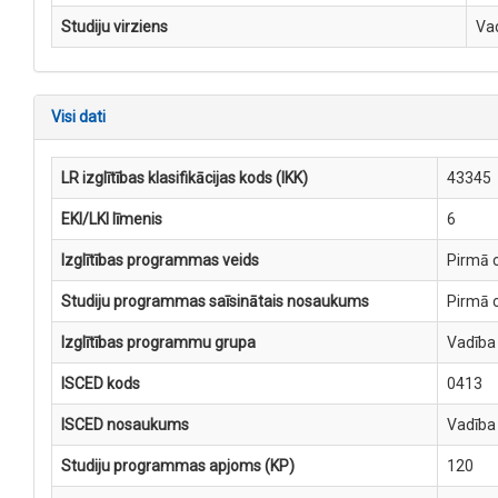
Studiju virziens
Va
Visi dati
LR izglītības klasifikācijas kods (IKK)
43345
EKI/LKI līmenis
6
Izglītības programmas veids
Pirmā c
Studiju programmas saīsinātais nosaukums
Pirmā 
Izglītības programmu grupa
Vadība
ISCED kods
0413
ISCED nosaukums
Vadība
Studiju programmas apjoms (KP)
120