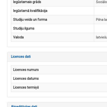
Iegūstamais grāds
Sociālo
Iegūstamā kvalifikācija
Studiju veids un forma
Pilna l
Studiju ilgums
Valoda
latvieš
Licences dati
Licences numurs
Licences datums
Licences termiņš
Akreditācijas dati