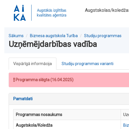
Augstskolas/koledža
Sākums
Biznesa augstskola Turība
Studiju programmas
Uzņēmējdarbības vadība
Vispārīgā informācija
Studiju programmas varianti
Programma slēgta (16.04.2025)
Pamatdati
Programmas nosaukums
Uz
Augstskola/Koledža
Biz