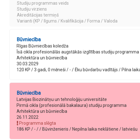
Studiju programmas veids
Studiju virziens
Akreditācijas termiņš
Varianti (KP / Ilgums / Kvalifikācija / Forma / Valoda
Būvniecība
Rīgas Būvniecības koledža
Īsā cikla profesionālās augstākās izglītības studiju programma
Arhitektūra un būvniecība
30.03.2029
120 KP / 3 gadi, 0 mēneši / - / Ēku būvdarbu vadītājs / Pilna laik
Būvniecība
Latvijas Biozinātņu un tehnoloģiju universitāte
Pirmā cikla (profesionālā bakalaura) studiju programma
Arhitektūra un būvniecība
26.11.2022
Programma slēgta
186 KP / - / / Būvinženieris / Nepilna laika neklātiene / latviešu