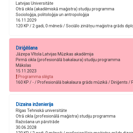
Latvijas Universitāte
Otrā cikla (akadēmiskā maģistra) studiju programma
Socioloģija, politoloģija un antropoloģija
16.11.2029
120 KP / 2 gadi, 0 mēneši / Sociālo zinātņu maģistra grāds diplom
Diriģēšana
Jāzepa Vītola Latvijas Mūzikas akadēmija
Pirmā cikla (profesionālā bakalaura) studiju programma
Mākslas
15.11.2023
Programma slēgta
160 KP / - / Profesionālā bakalaura grāds mūzikā / Diriģents / Pi
Dizaina inženierija
Rīgas Tehniskā universitāte
Otrā cikla (profesionālā maģistra) studiju programma
Ražošana un pārstrāde
30.06.2028