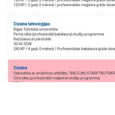
120 KP / 2 gadi, 0 mēneši / profesionālais maģistra grāds dizaina 
120 KP / 2 gadi, 0 mēneši / profesionālais maģistra grāds dizaina 
Dizaina tehnoloģijas
Rīgas Tehniskā universitāte
Pirmā cikla (profesionālā bakalaura) studiju programma
Ražošana un pārstrāde
30.06.2028
240 KP / 4 gadi, 0 mēneši / Profesionālais bakalaura grāds dizain
Dizains
Sabiedrība ar ierobežotu atbildību "BALTIJAS STARPTAUTIS
Otrā cikla (profesionālā maģistra) studiju programma
Mākslas
31.12.2023
Programma slēgta
60 KP / 1 gadi, 6 mēneši / Profesionālais maģistra grāds dizainā 
60 KP / 1 gadi, 6 mēneši / Profesionālais maģistra grāds dizainā 
60 KP / 2 gadi, 0 mēneši / Profesionālais maģistra grāds dizainā 
60 KP / 2 gadi, 0 mēneši / Profesionālais maģistra grāds dizainā