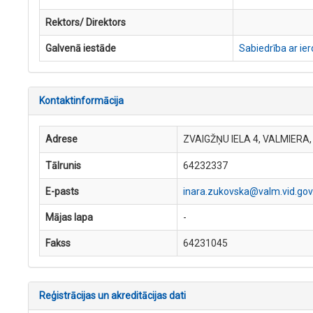
Rektors/ Direktors
Galvenā iestāde
Sabiedrība ar ie
Kontaktinformācija
Adrese
ZVAIGŽŅU IELA 4, VALMIERA
Tālrunis
64232337
E-pasts
inara.zukovska@valm.vid.gov.
Mājas lapa
-
Fakss
64231045
Reģistrācijas un akreditācijas dati