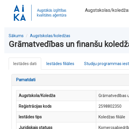
Augstskolas/koledža
Sākums
Augstskolas/koledžas
Grāmatvedības un finanšu koledžas
Iestādes dati
Iestādes filiāles
Studiju programmas ies
Pamatdati
Augstskola/Koledža
Grāmatvedības un
Reģistrācijas kods
2598802350
Iestādes tips
Koledžas filiāle
Juridiskais statuss
Komercsabiedrīb