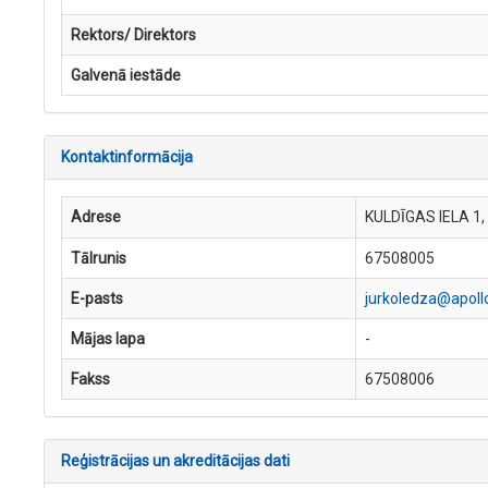
Rektors/ Direktors
Galvenā iestāde
Kontaktinformācija
Adrese
KULDĪGAS IELA 1,
Tālrunis
67508005
E-pasts
jurkoledza@apollo
Mājas lapa
-
Fakss
67508006
Reģistrācijas un akreditācijas dati