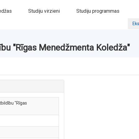
edžas
Studiju virzieni
Studiju programmas
Eks
ldību "Rīgas Menedžmenta Koledža"
bildību "Rīgas