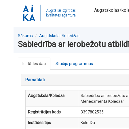
Augstskolas/kol
Sākums
Augstskolas/koledžas
Sabiedrība ar ierobežotu atbi
Iestādes dati
Studiju programmas
Pamatdati
Augstskola/Koledža
Sabiedrība ar ierobežotu at
Menedžmenta Koledža"
Reģistrācijas kods
3397802535
Iestādes tips
Koledža