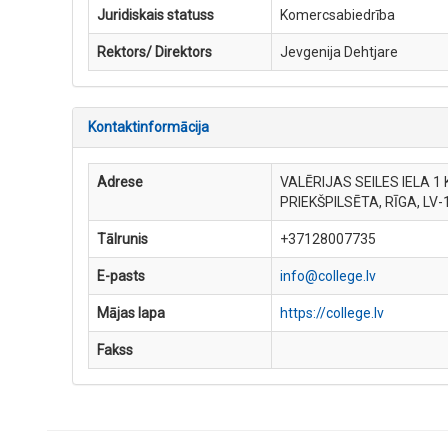
Juridiskais statuss
Komercsabiedrība
Rektors/ Direktors
Jevgenija Dehtjare
Kontaktinformācija
Adrese
VALĒRIJAS SEILES IELA 1 
PRIEKŠPILSĒTA, RĪGA, LV-
Tālrunis
+37128007735
E-pasts
info@college.lv
Mājas lapa
https://college.lv
Fakss