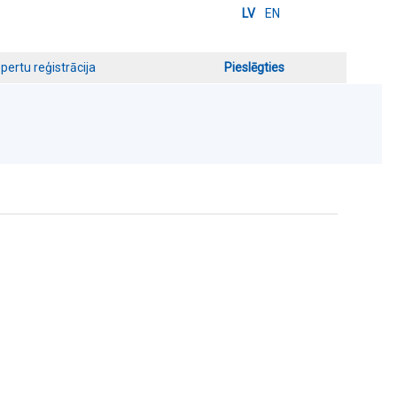
LV
EN
pertu reģistrācija
Pieslēgties