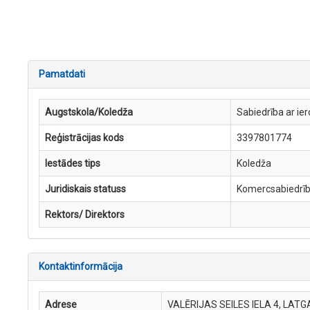
Pamatdati
Augstskola/Koledža
Sabiedrība ar ie
Reģistrācijas kods
3397801774
Iestādes tips
Koledža
Juridiskais statuss
Komercsabiedrī
Rektors/ Direktors
Kontaktinformācija
Adrese
VALĒRIJAS SEILES IELA 4, LATG