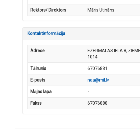
Rektors/ Direktors
Māris Utināns
Kontaktinformācija
Adrese
EZERMALAS IELA 8, ZIEME
1014
Tālrunis
67076881
E-pasts
naa@mil.lv
Mājas lapa
-
Fakss
67076888