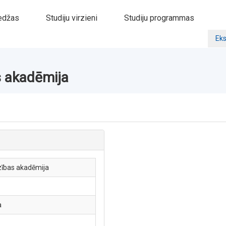
edžas
Studiju virzieni
Studiju programmas
Eks
s akadēmija
dzības akadēmija
a