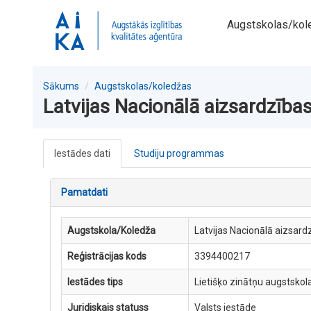
Augstskolas/kol
Sākums
Augstskolas/koledžas
Latvijas Nacionālā aizsardzība
Iestādes dati
Studiju programmas
Pamatdati
Augstskola/Koledža
Latvijas Nacionālā aizsar
Reģistrācijas kods
3394400217
Iestādes tips
Lietišķo zinātņu augstskol
Juridiskais statuss
Valsts iestāde