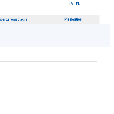
LV
EN
pertu reģistrācija
Pieslēgties