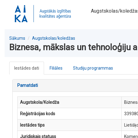
Augstskolas/koledža
Sākums
Augstskolas/koledžas
Biznesa, mākslas un tehnoloģiju 
Iestādes dati
Filiāles
Studiju programmas
Pamatdati
Augstskola/Koledža
Biznes
Reģistrācijas kods
33938
Iestādes tips
Lietišķ
Juridiskais statuss
Komerc