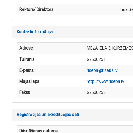
Rektors/ Direktors
Irina S
Kontaktinformācija
Adrese
MEŽA IELA 3, KURZEMES
Tālrunis
67500251
E-pasts
riseba@riseba.lv
Mājas lapa
http://www.riseba.lv
Fakss
67500252
Reģistrācijas un akreditācijas dati
Dibināšanas datums