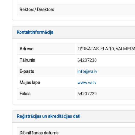
Rektors/ Direktors
Kontaktinformācija
Adrese
TĒRBATAS IELA 10, VALMIER
Tālrunis
64207230
E-pasts
info@va.lv
Mājas lapa
www.va.lv
Fakss
64207229
Reģistrācijas un akreditācijas dati
Dibināšanas datums