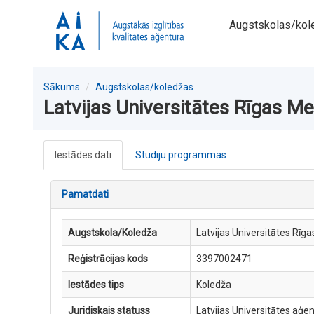
Augstskolas/kol
Sākums
Augstskolas/koledžas
Latvijas Universitātes Rīgas M
Iestādes dati
Studiju programmas
Pamatdati
Augstskola/Koledža
Latvijas Universitātes Rīg
Reģistrācijas kods
3397002471
Iestādes tips
Koledža
Juridiskais statuss
Latvijas Universitātes aģe