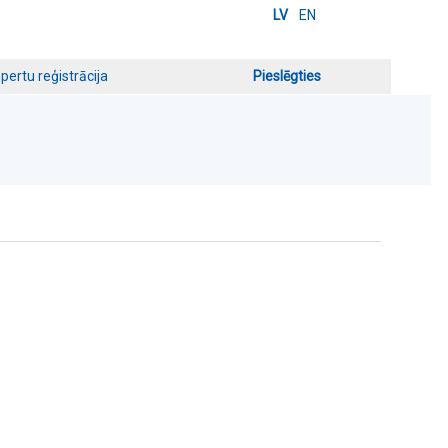
LV
EN
pertu reģistrācija
Pieslēgties