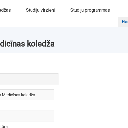
edžas
Studiju virzieni
Studiju programmas
Eks
edicīnas koledža
as Medicīnas koledža
ntūra