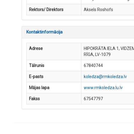
Rektors/ Direktors
Aksels Roshofs
Kontaktinformācija
Adrese
HIPOKRĀTA IELA 1, VIDZE
RĪGA, LV-1079
Tālrunis
67840744
E-pasts
koledza@rmkoledza.lv
Mājas lapa
www.rmkoledza.lu.lv
Fakss
67547797