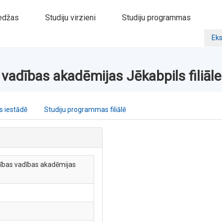
edžas
Studiju virzieni
Studiju programmas
Eks
 vadības akadēmijas Jēkabpils filiāle
 iestādē
Studiju programmas filiālē
tības vadības akadēmijas