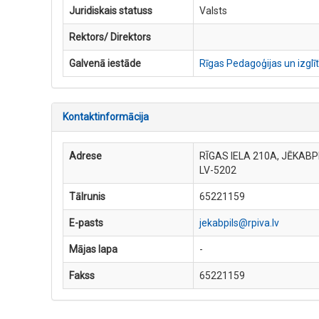
Juridiskais statuss
Valsts
Rektors/ Direktors
Galvenā iestāde
Rīgas Pedagoģijas un izglī
Kontaktinformācija
Adrese
RĪGAS IELA 210A, JĒKABP
LV-5202
Tālrunis
65221159
E-pasts
jekabpils@rpiva.lv
Mājas lapa
-
Fakss
65221159