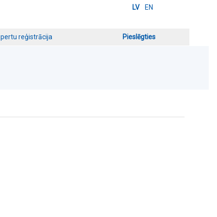
LV
EN
pertu reģistrācija
Pieslēgties