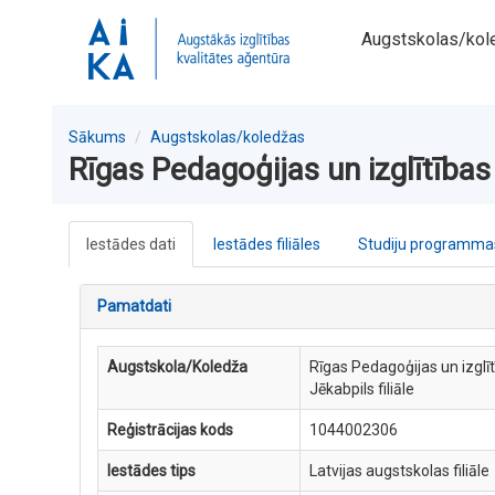
Augstskolas/kol
Sākums
Augstskolas/koledžas
Rīgas Pedagoģijas un izglītības
Iestādes dati
Iestādes filiāles
Studiju programmas
Pamatdati
Augstskola/Koledža
Rīgas Pedagoģijas un izglī
Jēkabpils filiāle
Reģistrācijas kods
1044002306
Iestādes tips
Latvijas augstskolas filiāle