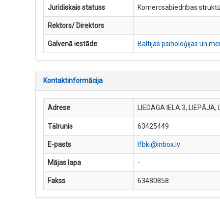
Juridiskais statuss
Komercsabiedrības struktū
Rektors/ Direktors
Galvenā iestāde
Baltijas psiholoģijas un 
Kontaktinformācija
Adrese
LIEDAGA IELA 3, LIEPĀJA,
Tālrunis
63425449
E-pasts
lfbki@inbox.lv
Mājas lapa
-
Fakss
63480858