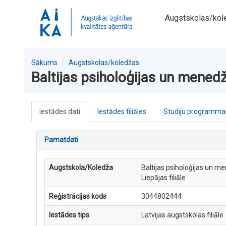
Augstskolas/kol
Sākums
Augstskolas/koledžas
Baltijas psiholoģijas un menedž
Iestādes dati
Iestādes filiāles
Studiju programmas
Pamatdati
Augstskola/Koledža
Baltijas psiholoģijas un 
Liepājas filiāle
Reģistrācijas kods
3044802444
Iestādes tips
Latvijas augstskolas filiāle