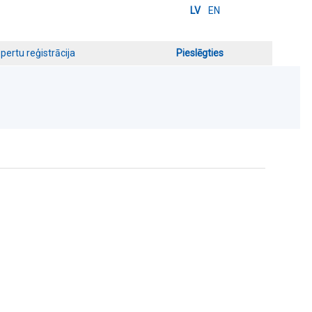
LV
EN
pertu reģistrācija
Pieslēgties