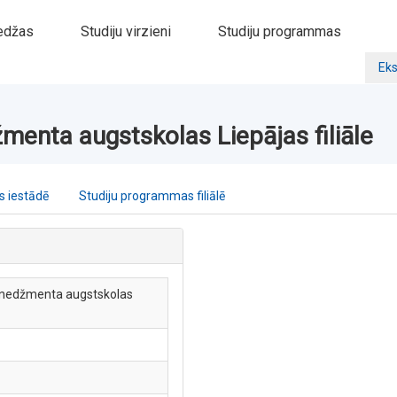
edžas
Studiju virzieni
Studiju programmas
Eks
menta augstskolas Liepājas filiāle
 iestādē
Studiju programmas filiālē
menedžmenta augstskolas