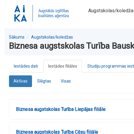
Augstskolas/koledža
Sākums
Augstskolas/koledžas
Biznesa augstskolas Turība Bauska
Iestādes dati
Iestādes filiāles
Studiju programmas ies
Aktīvas
Slēgtas
Visas
Biznesa augstskolas Turība Liepājas filiāle
Biznesa augstskolas Turība Cēsu filiāle