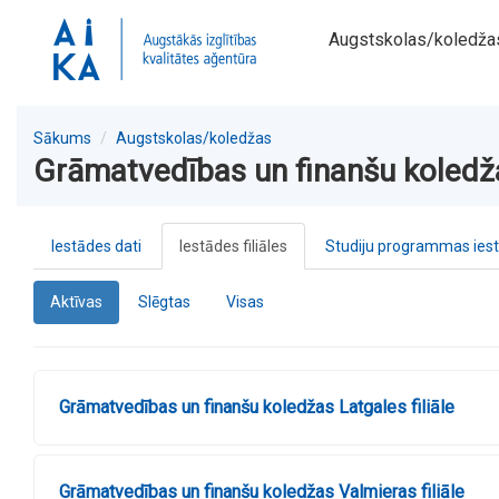
Augstskolas/koledža
Sākums
Augstskolas/koledžas
Grāmatvedības un finanšu koledžas
Iestādes dati
Iestādes filiāles
Studiju programmas ies
Aktīvas
Slēgtas
Visas
Grāmatvedības un finanšu koledžas Latgales filiāle
Grāmatvedības un finanšu koledžas Valmieras filiāle