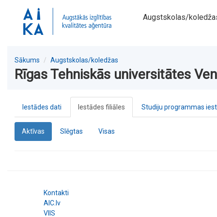
Augstskolas/koledža
Sākums
Augstskolas/koledžas
Rīgas Tehniskās universitātes Vents
Iestādes dati
Iestādes filiāles
Studiju programmas ies
Aktīvas
Slēgtas
Visas
Kontakti
AIC.lv
VIIS