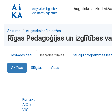
Augstskolas/koledža
Sākums
Augstskolas/koledžas
Rīgas Pedagoģijas un izglītības v
Iestādes dati
Iestādes filiāles
Studiju programmas ies
Aktīvas
Slēgtas
Visas
Kontakti
AIC.lv
VIIS