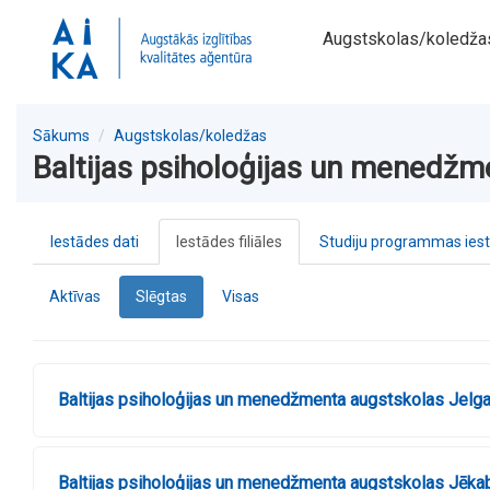
Augstskolas/koledža
Sākums
Augstskolas/koledžas
Baltijas psiholoģijas un menedžme
Iestādes dati
Iestādes filiāles
Studiju programmas ies
Aktīvas
Slēgtas
Visas
Baltijas psiholoģijas un menedžmenta augstskolas Jelgav
Baltijas psiholoģijas un menedžmenta augstskolas Jēkabp