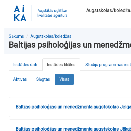
Augstskolas/koledža
Sākums
Augstskolas/koledžas
Baltijas psiholoģijas un menedžme
Iestādes dati
Iestādes filiāles
Studiju programmas ies
Aktīvas
Slēgtas
Visas
Baltijas psiholoģijas un menedžmenta augstskolas Jelgav
Baltijas psiholoģijas un menedžmenta augstskolas Jēkabp