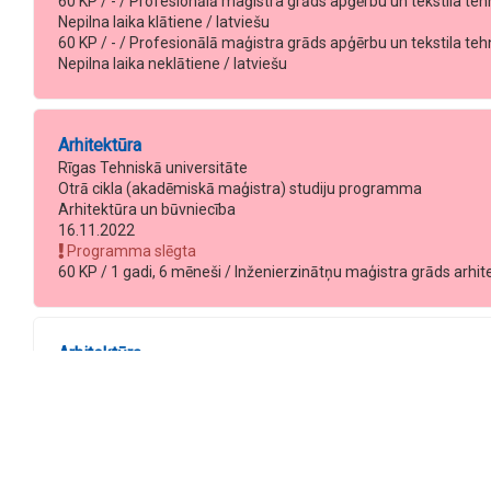
60 KP / - / Profesionālā maģistra grāds apģērbu un tekstila teh
Nepilna laika klātiene / latviešu
60 KP / - / Profesionālā maģistra grāds apģērbu un tekstila teh
Nepilna laika neklātiene / latviešu
Arhitektūra
Rīgas Tehniskā universitāte
Otrā cikla (akadēmiskā maģistra) studiju programma
Arhitektūra un būvniecība
16.11.2022
Programma slēgta
60 KP / 1 gadi, 6 mēneši / Inženierzinātņu maģistra grāds arhitek
Arhitektūra
Rīgas Tehniskā universitāte
Otrā cikla (profesionālā maģistra) studiju programma
Arhitektūra un būvniecība
17.11.2028
120 KP / 2 gadi, 0 mēneši / profesionālais maģistra grāds arhitekt
120 KP / 2 gadi, 0 mēneši / profesionālais maģistra grāds arhitek