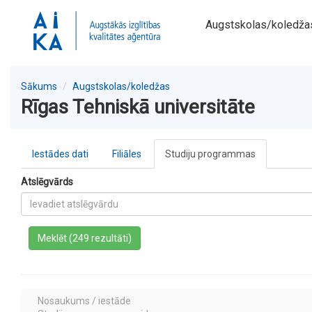
Augstskolas/koledža
Sākums
Augstskolas/koledžas
Rīgas Tehniskā universitāte
Iestādes dati
Filiāles
Studiju programmas
Atslēgvārds
a
Meklēt (249 rezultāti)
Nosaukums / iestāde