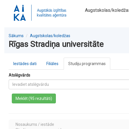
Augstskolas/koledža
Sākums
Augstskolas/koledžas
Rīgas Stradiņa universitāte
Iestādes dati
Filiāles
Studiju programmas
Atslēgvārds
a
Meklēt (95 rezultāti)
Nosaukums / iestāde