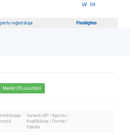
LV
EN
pertu reģistrācija
Pieslēgties
a
Meklēt (95 rezultāti)
kreditācijas
Varianti (KP / Ilgums /
ermiņš
Kvalifikācija / Forma /
Valoda