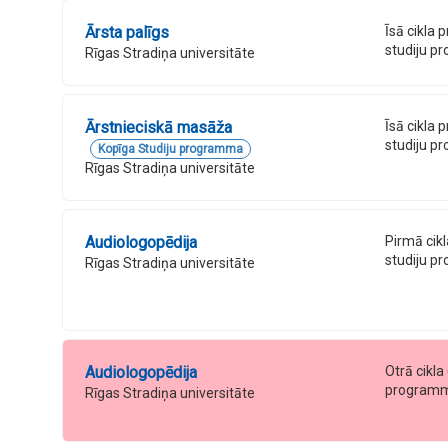
Ārsta palīgs
Īsā cikla 
studiju 
Rīgas Stradiņa universitāte
Ārstnieciskā masāža
Īsā cikla 
studiju 
Kopīga Studiju programma
Rīgas Stradiņa universitāte
Audiologopēdija
Pirmā cik
studiju 
Rīgas Stradiņa universitāte
Audiologopēdija
Otrā cikla
program
Rīgas Stradiņa universitāte