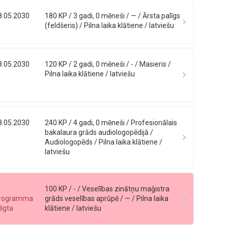
8.05.2030
180 KP / 3 gadi, 0 mēneši / — / Ārsta palīgs
(feldšeris) / Pilna laika klātiene / latviešu
8.05.2030
120 KP / 2 gadi, 0 mēneši / - / Masieris /
Pilna laika klātiene / latviešu
8.05.2030
240 KP / 4 gadi, 0 mēneši / Profesionālais
bakalaura grāds audiologopēdijā /
Audiologopēds / Pilna laika klātiene /
latviešu
100 KP / - / Veselības zinātņu maģistra
rogramma
grāds veselības aprūpē / — / Pilna laika
lēgta
klātiene / latviešu