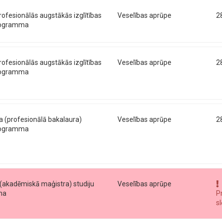
profesionālās augstākās izglītības
Veselības aprūpe
2
programma
profesionālās augstākās izglītības
Veselības aprūpe
2
programma
la (profesionālā bakalaura)
Veselības aprūpe
2
programma
 (akadēmiskā maģistra) studiju
Veselības aprūpe
ma
P
s