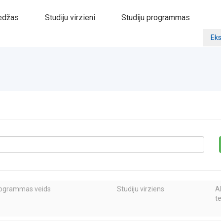
edžas
Studiju virzieni
Studiju programmas
Eks
rogrammas veids
Studiju virziens
A
t