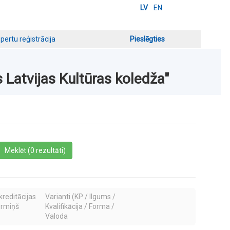
LV
EN
pertu reģistrācija
Pieslēgties
 Latvijas Kultūras koledža"
a
Meklēt (0 rezultāti)
kreditācijas
Varianti (KP / Ilgums /
ermiņš
Kvalifikācija / Forma /
Valoda