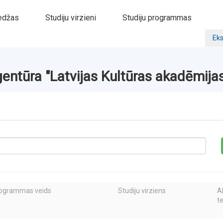
edžas
Studiju virzieni
Studiju programmas
Eks
entūra "Latvijas Kultūras akadēmijas
rogrammas veids
Studiju virziens
A
t