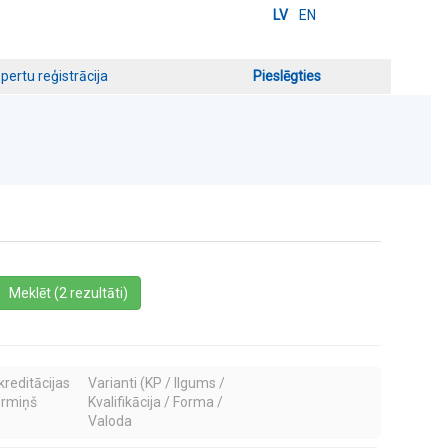
LV
EN
pertu reģistrācija
Pieslēgties
a
Meklēt (2 rezultāti)
kreditācijas
Varianti (KP / Ilgums /
ermiņš
Kvalifikācija / Forma /
Valoda