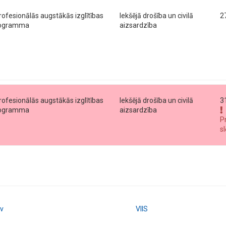
profesionālās augstākās izglītības
Iekšējā drošība un civilā
2
programma
aizsardzība
profesionālās augstākās izglītības
Iekšējā drošība un civilā
3
programma
aizsardzība
P
s
lv
VIIS