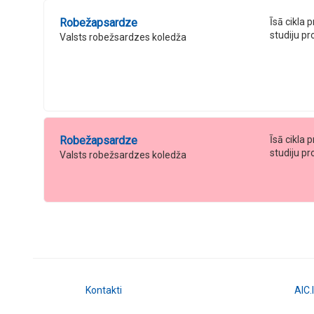
Robežapsardze
Īsā cikla 
studiju 
Valsts robežsardzes koledža
Robežapsardze
Īsā cikla 
studiju 
Valsts robežsardzes koledža
Kontakti
AIC.