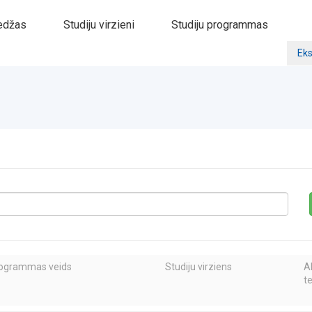
edžas
Studiju virzieni
Studiju programmas
Eks
rogrammas veids
Studiju virziens
A
t