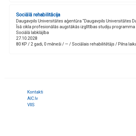
Sociālā rehabilitācija
Daugavpils Universitātes aģentūra "Daugavpils Universitātes D
Īsā cikla profesionālās augstākās izglītības studiju programma
Sociālā labklājība
27.10.2028
80 KP / 2 gadi, 0 mēneši / — / Sociālais rehabilitētājs / Pilna laik
Kontakti
AIC.lv
VIIS