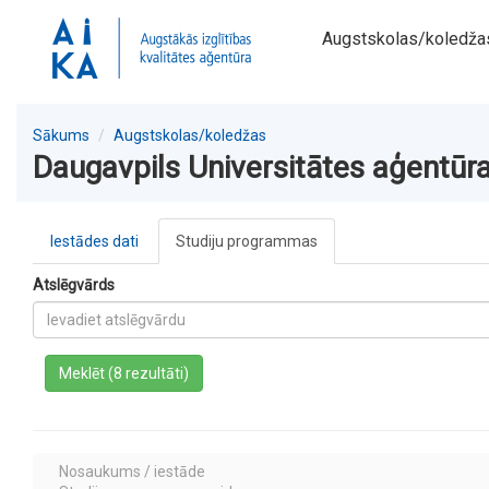
Augstskolas/koledža
Sākums
Augstskolas/koledžas
Daugavpils Universitātes aģentūr
Iestādes dati
Studiju programmas
Atslēgvārds
a
Meklēt (8 rezultāti)
Nosaukums / iestāde