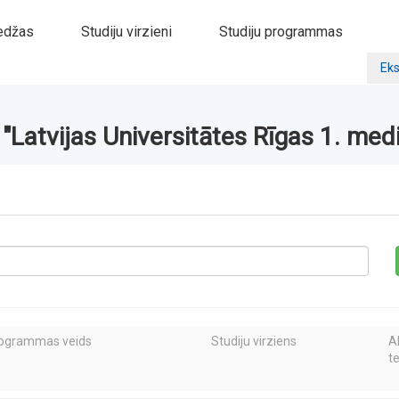
edžas
Studiju virzieni
Studiju programmas
Eks
 "Latvijas Universitātes Rīgas 1. med
rogrammas veids
Studiju virziens
A
t