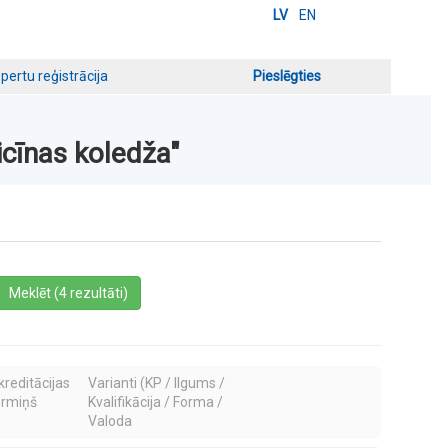
LV
EN
pertu reģistrācija
Pieslēgties
icīnas koledža"
a
Meklēt (4 rezultāti)
kreditācijas
Varianti (KP / Ilgums /
ermiņš
Kvalifikācija / Forma /
Valoda