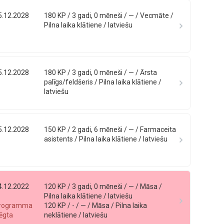
5.12.2028
180 KP / 3 gadi, 0 mēneši / — / Vecmāte /
Pilna laika klātiene / latviešu
5.12.2028
180 KP / 3 gadi, 0 mēneši / — / Ārsta
palīgs/feldšeris / Pilna laika klātiene /
latviešu
5.12.2028
150 KP / 2 gadi, 6 mēneši / — / Farmaceita
asistents / Pilna laika klātiene / latviešu
4.12.2022
120 KP / 3 gadi, 0 mēneši / — / Māsa /
Pilna laika klātiene / latviešu
rogramma
120 KP / - / — / Māsa / Pilna laika
lēgta
neklātiene / latviešu