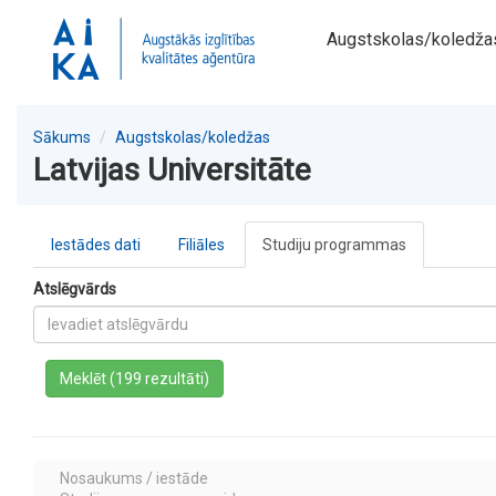
Augstskolas/koledža
Sākums
Augstskolas/koledžas
Latvijas Universitāte
Iestādes dati
Filiāles
Studiju programmas
Atslēgvārds
a
Meklēt (199 rezultāti)
Nosaukums / iestāde