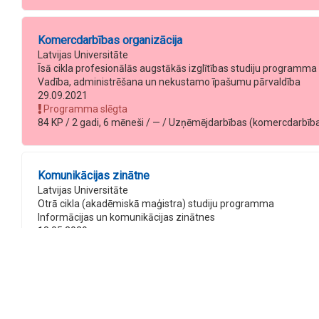
Komercdarbības organizācija
Latvijas Universitāte
Īsā cikla profesionālās augstākās izglītības studiju programma
Vadība, administrēšana un nekustamo īpašumu pārvaldība
29.09.2021
Programma slēgta
84 KP / 2 gadi, 6 mēneši / — / Uzņēmējdarbības (komercdarbības) s
Komunikācijas zinātne
Latvijas Universitāte
Otrā cikla (akadēmiskā maģistra) studiju programma
Informācijas un komunikācijas zinātnes
18.05.2029
120 KP / 2 gadi, 0 mēneši / Sociālo zinātņu maģistra grāds žurnāl
120 KP / 2 gadi, 5 mēneši / Sociālo zinātņu maģistra grāds žurnā
120 KP / 2 gadi, 5 mēneši / Sociālo zinātņu maģistra grāds žurnā