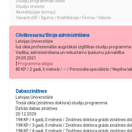
Studiju programmas veids
Studiju virziens
Akreditācijas termiņš
Varianti (KP / Ilgums / Kvalifikācija / Forma / Valoda
Cilvēkresursu/Biroja administrēšana
Latvijas Universitāte
Īsā cikla profesionālās augstākās izglītības studiju programma
Vadība, administrēšana un nekustamo īpašumu pārvaldība
29.09.2021
Programma slēgta
80 KP / 2 gadi, 6 mēneši / — / Personāla speciālists / Nepilna lai
Dabaszinātnes
Latvijas Universitāte
Trešā cikla (zinātnes doktora) studiju programma
Dzīvās dabas zinātnes
20.12.2029
198 KP / 4 gadi, 0 mēneši / Zinātnes doktora grāds zinātnes dokto
198 KP / 3 gadi, 0 mēneši / Zinātnes doktora grāds zinātnes dokto
198 KP / 4 gadi, 0 mēneši / Zinātnes doktora grāds zinātnes dokt