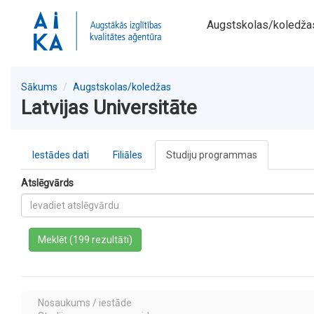
Augstskolas/koledža
Sākums
Augstskolas/koledžas
Latvijas Universitāte
Iestādes dati
Filiāles
Studiju programmas
Atslēgvārds
a
Meklēt (199 rezultāti)
Nosaukums / iestāde