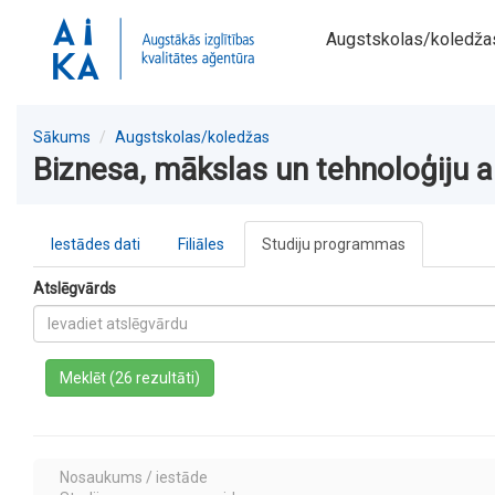
Augstskolas/koledža
Sākums
Augstskolas/koledžas
Biznesa, mākslas un tehnoloģiju 
Iestādes dati
Filiāles
Studiju programmas
Atslēgvārds
a
Meklēt (26 rezultāti)
Nosaukums / iestāde