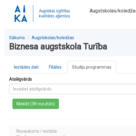
Augstskolas/koledža
Sākums
Augstskolas/koledžas
Biznesa augstskola Turība
Iestādes dati
Filiāles
Studiju programmas
Atslēgvārds
a
Meklēt (38 rezultāti)
Nosaukums / iestāde