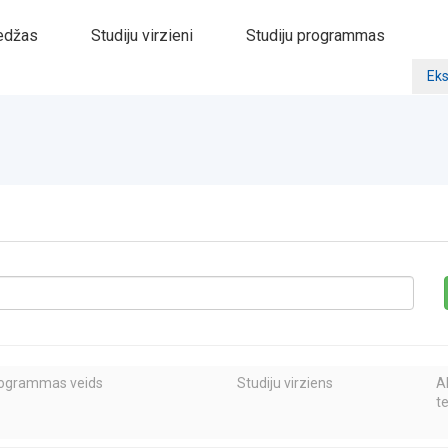
edžas
Studiju virzieni
Studiju programmas
Eks
rogrammas veids
Studiju virziens
A
t