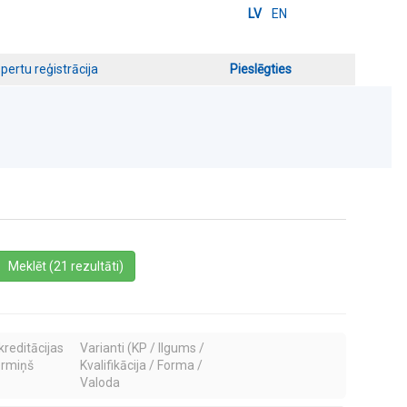
LV
EN
pertu reģistrācija
Pieslēgties
a
Meklēt (21 rezultāti)
kreditācijas
Varianti (KP / Ilgums /
ermiņš
Kvalifikācija / Forma /
Valoda