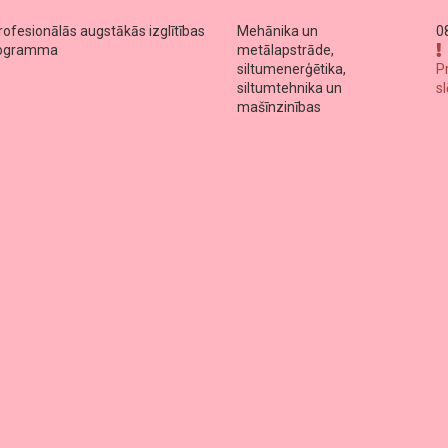
profesionālās augstākās izglītības
Mehānika un
0
programma
metālapstrāde,
siltumenerģētika,
P
siltumtehnika un
s
mašīnzinības