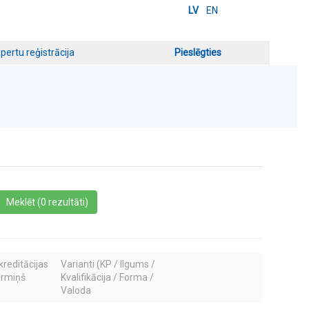
LV
EN
pertu reģistrācija
Pieslēgties
a
Meklēt (0 rezultāti)
kreditācijas
Varianti (KP / Ilgums /
ermiņš
Kvalifikācija / Forma /
Valoda