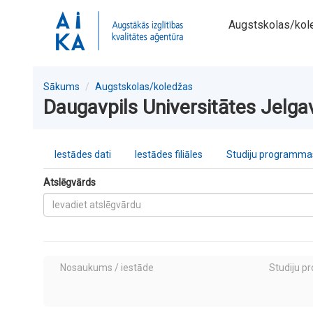
Augstskolas/kol
Sākums
Augstskolas/koledžas
Daugavpils Universitātes Jelgav
Iestādes dati
Iestādes filiāles
Studiju programmas
Atslēgvārds
Nosaukums / iestāde
Studiju p