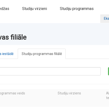
edžas
Studiju virzieni
Studiju programmas
Eks
as filiāle
 iestādē
Studiju programmas filiālē
rogrammas veids
Studiju virziens
A
t