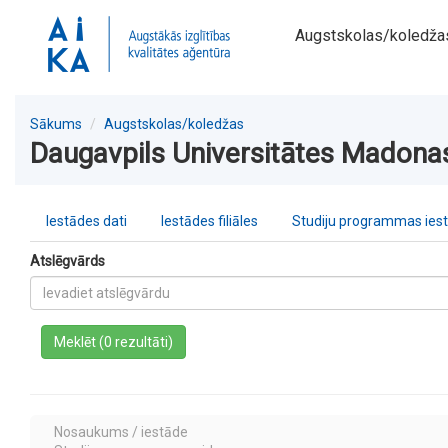
Augstskolas/koledža
Sākums
Augstskolas/koledžas
Daugavpils Universitātes Madonas 
Iestādes dati
Iestādes filiāles
Studiju programmas ies
Atslēgvārds
a
Meklēt (0 rezultāti)
Nosaukums / iestāde