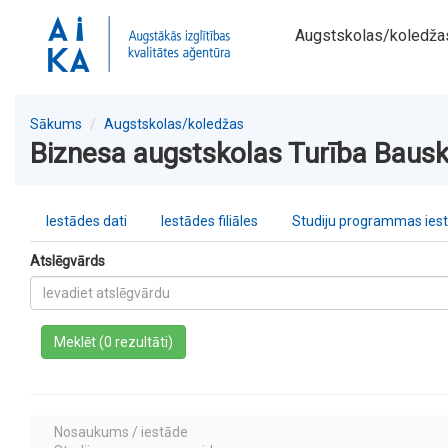
Augstskolas/koledža
Sākums
Augstskolas/koledžas
Biznesa augstskolas Turība Bauska
Iestādes dati
Iestādes filiāles
Studiju programmas ies
Atslēgvārds
a
Meklēt (0 rezultāti)
Nosaukums / iestāde