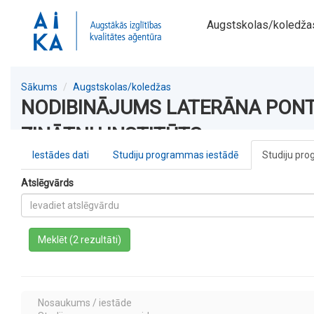
Augstskolas/koledža
Sākums
Augstskolas/koledžas
NODIBINĀJUMS LATERĀNA PONTI
ZINĀTŅU INSTITŪTS
Iestādes dati
Studiju programmas iestādē
Studiju pro
Atslēgvārds
a
Meklēt (2 rezultāti)
Nosaukums / iestāde