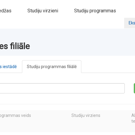
edžas
Studiju virzieni
Studiju programmas
Eks
s filiāle
 iestādē
Studiju programmas filiālē
rogrammas veids
Studiju virziens
A
t