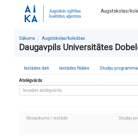
Augstskolas/kol
Sākums
Augstskolas/koledžas
Daugavpils Universitātes Dobele
Iestādes dati
Iestādes filiāles
Studiju programmas
Atslēgvārds
Nosaukums / iestāde
Studiju p