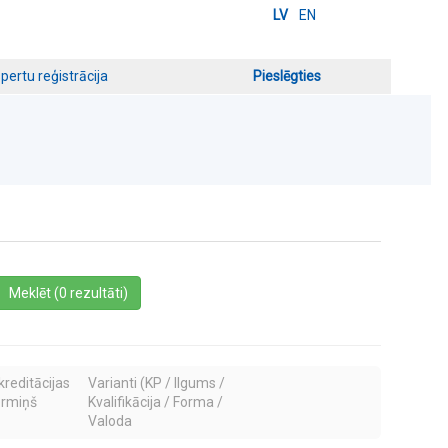
LV
EN
pertu reģistrācija
Pieslēgties
a
Meklēt (0 rezultāti)
kreditācijas
Varianti (KP / Ilgums /
ermiņš
Kvalifikācija / Forma /
Valoda