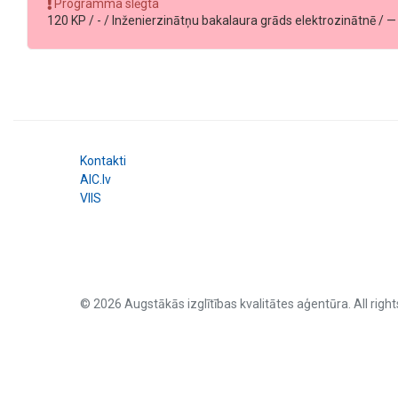
Programma slēgta
120 KP / - / Inženierzinātņu bakalaura grāds elektrozinātnē / — /
Kontakti
AIC.lv
VIIS
© 2026 Augstākās izglītības kvalitātes aģentūra. All right