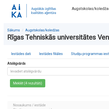
Augstskolas/koledža
Sākums
Augstskolas/koledžas
Rīgas Tehniskās universitātes Vents
Iestādes dati
Iestādes filiāles
Studiju programmas ies
Atslēgvārds
a
Meklēt (4 rezultāti)
Nosaukums / iestāde