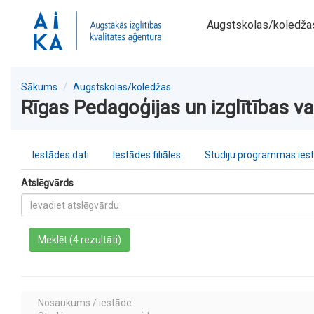
Augstskolas/koledža
Sākums
Augstskolas/koledžas
Rīgas Pedagoģijas un izglītības v
Iestādes dati
Iestādes filiāles
Studiju programmas ies
Atslēgvārds
a
Meklēt (4 rezultāti)
Nosaukums / iestāde