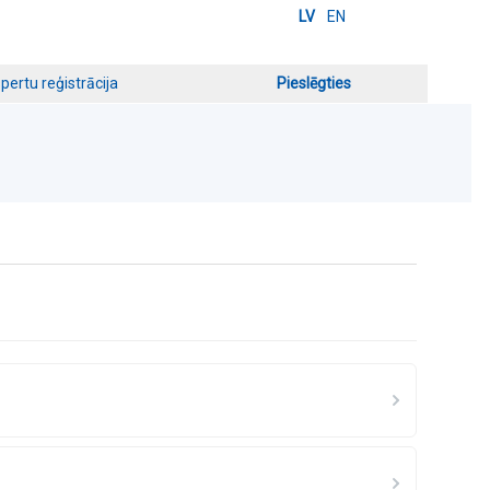
LV
EN
pertu reģistrācija
Pieslēgties