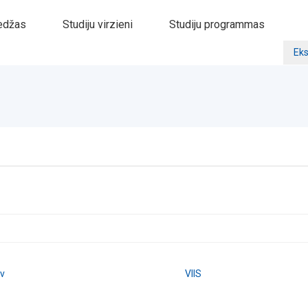
edžas
Studiju virzieni
Studiju programmas
Eks
lv
VIIS