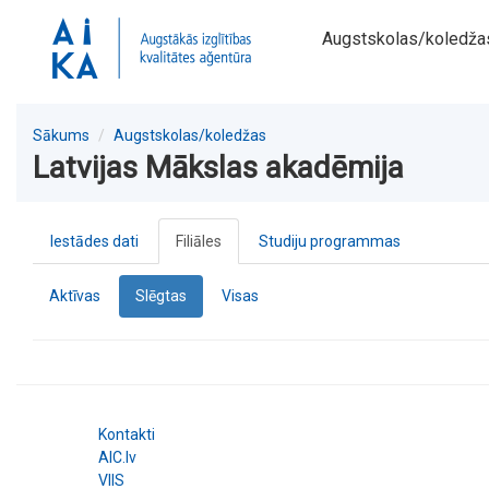
Augstskolas/koledža
Sākums
Augstskolas/koledžas
Latvijas Mākslas akadēmija
Iestādes dati
Filiāles
Studiju programmas
Aktīvas
Slēgtas
Visas
Kontakti
AIC.lv
VIIS