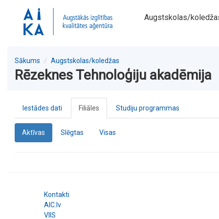
Augstskolas/koledža
Sākums
Augstskolas/koledžas
Rēzeknes Tehnoloģiju akadēmija
Iestādes dati
Filiāles
Studiju programmas
Aktīvas
Slēgtas
Visas
Kontakti
AIC.lv
VIIS