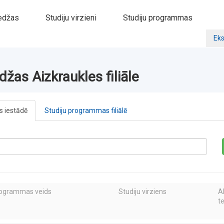
edžas
Studiju virzieni
Studiju programmas
Eks
žas Aizkraukles filiāle
 iestādē
Studiju programmas filiālē
rogrammas veids
Studiju virziens
A
t