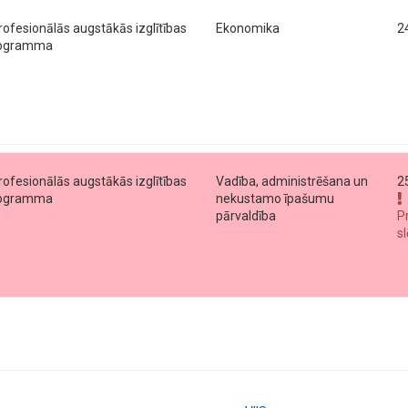
profesionālās augstākās izglītības
Ekonomika
2
programma
profesionālās augstākās izglītības
Vadība, administrēšana un
2
programma
nekustamo īpašumu
pārvaldība
P
s