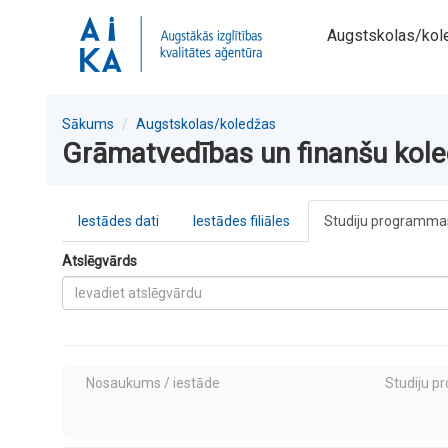
Augstskolas/kol
Sākums
Augstskolas/koledžas
Grāmatvedības un finanšu koled
Iestādes dati
Iestādes filiāles
Studiju programmas
Atslēgvārds
Nosaukums / iestāde
Studiju p