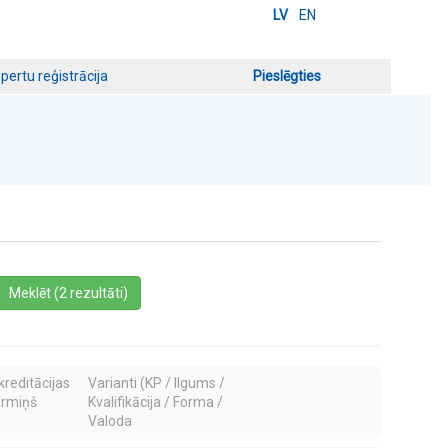
LV
EN
pertu reģistrācija
Pieslēgties
a
Meklēt (2 rezultāti)
kreditācijas
Varianti (KP / Ilgums /
ermiņš
Kvalifikācija / Forma /
Valoda