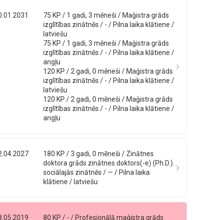
0.01.2031
75 KP / 1 gadi, 3 mēneši / Maģistra grāds
izglītības zinātnēs / - / Pilna laika klātiene /
latviešu
75 KP / 1 gadi, 3 mēneši / Maģistra grāds
izglītības zinātnēs / - / Pilna laika klātiene /
angļu
120 KP / 2 gadi, 0 mēneši / Maģistra grāds
izglītības zinātnēs / - / Pilna laika klātiene /
latviešu
120 KP / 2 gadi, 0 mēneši / Maģistra grāds
izglītības zinātnēs / - / Pilna laika klātiene /
angļu
2.04.2027
180 KP / 3 gadi, 0 mēneši / Zinātnes
doktora grāds zinātnes doktors(-e) (Ph.D.)
sociālajās zinātnēs / — / Pilna laika
klātiene / latviešu
8.05.2019
80 KP / - / Profesionālā maģistra grāds