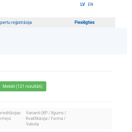
LV
EN
pertu reģistrācija
Pieslēgties
a
Meklēt (121 rezultāti)
kreditācijas
Varianti (KP / Ilgums /
ermiņš
Kvalifikācija / Forma /
Valoda