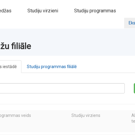
edžas
Studiju virzieni
Studiju programmas
Eks
u filiāle
 iestādē
Studiju programmas filiālē
rogrammas veids
Studiju virziens
A
t