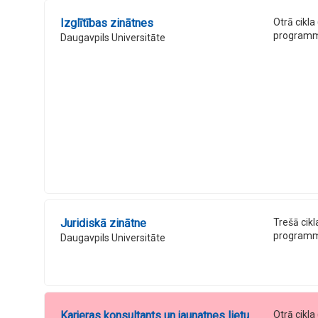
Izglītības zinātnes
Otrā cikla
program
Daugavpils Universitāte
Juridiskā zinātne
Trešā cikl
program
Daugavpils Universitāte
Karjeras konsultants un jaunatnes lietu
Otrā cikla