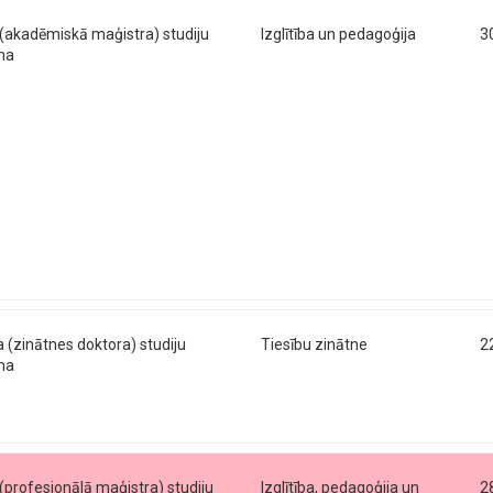
 (akadēmiskā maģistra) studiju
Izglītība un pedagoģija
3
ma
a (zinātnes doktora) studiju
Tiesību zinātne
2
ma
 (profesionālā maģistra) studiju
Izglītība, pedagoģija un
2