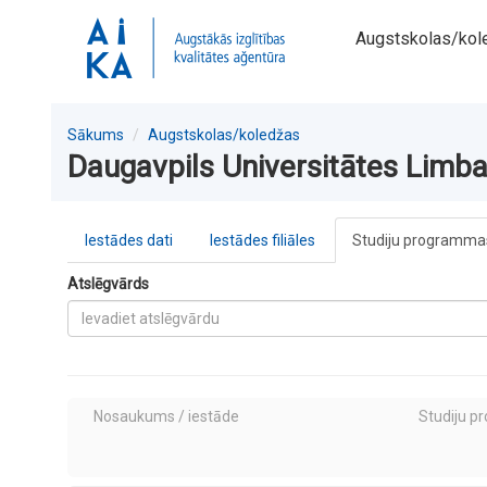
Augstskolas/kol
Sākums
Augstskolas/koledžas
Daugavpils Universitātes Limbaž
Iestādes dati
Iestādes filiāles
Studiju programmas
Atslēgvārds
Nosaukums / iestāde
Studiju p