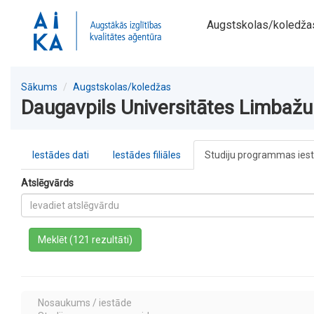
Augstskolas/koledža
Sākums
Augstskolas/koledžas
Daugavpils Universitātes Limbažu f
Iestādes dati
Iestādes filiāles
Studiju programmas ies
Atslēgvārds
a
Meklēt (121 rezultāti)
Nosaukums / iestāde