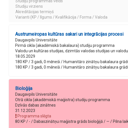
Studiju programmas veids
Studiju virziens
Akreditācijas termiņš
Varianti (KP / Ilgums / Kvalifikācija / Forma / Valoda
Austrumeiropas kultūras sakari un integrācijas procesi
Daugavpils Universitāte
Pirmā cikla (akadēmiskā bakalaura) studiju programma
Valodu un kultūras studijas, dzimtās valodas studijas un val
18.05.2029
180 KP / 3 gadi, 0 mēneši / Humanitāro zinātņu bakalaura grāds 
180 KP / 3 gadi, 0 mēneši / Humanitāro zinātņu bakalaura grāds 
Bioloģija
Daugavpils Universitāte
Otrā cikla (akadēmiskā maģistra) studiju programma
Dzīvās dabas zinātnes
31.12.2023
Programma slēgta
80 KP / - / Dabaszinātņu maģistra grāds bioloģijā / — / Pilna laik