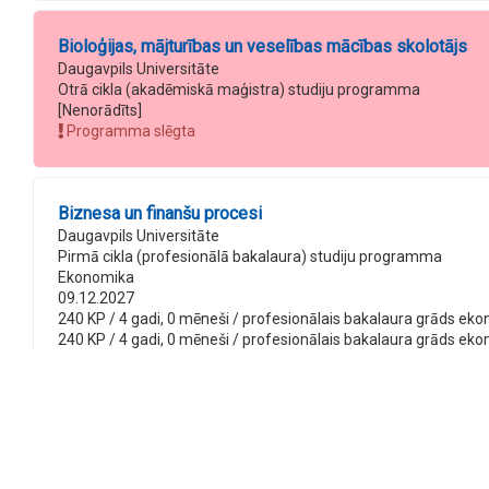
Bioloģijas, mājturības un veselības mācības skolotājs
Daugavpils Universitāte
Otrā cikla (akadēmiskā maģistra) studiju programma
[Nenorādīts]
Programma slēgta
Biznesa un finanšu procesi
Daugavpils Universitāte
Pirmā cikla (profesionālā bakalaura) studiju programma
Ekonomika
09.12.2027
240 KP / 4 gadi, 0 mēneši / profesionālais bakalaura grāds ekono
240 KP / 4 gadi, 0 mēneši / profesionālais bakalaura grāds ekono
240 KP / 5 gadi, 0 mēneši / profesionālais bakalaura grāds ekono
240 KP / 5 gadi, 0 mēneši / profesionālais bakalaura grāds ekon
Cietvielu fizika
Daugavpils Universitāte