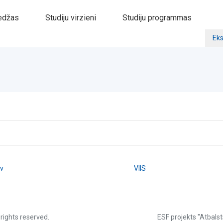
edžas
Studiju virzieni
Studiju programmas
Eks
lv
VIIS
 rights reserved.
ESF projekts "Atbalst